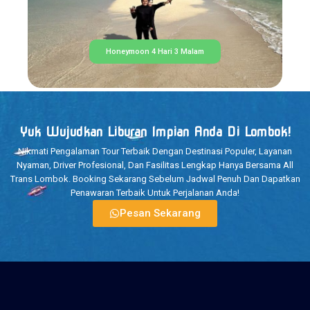
Honeymoon 4 Hari 3 Malam
Yuk Wujudkan Liburan Impian Anda Di Lombok!
Nikmati Pengalaman Tour Terbaik Dengan Destinasi Populer, Layanan
Nyaman, Driver Profesional, Dan Fasilitas Lengkap Hanya Bersama All
Trans Lombok. Booking Sekarang Sebelum Jadwal Penuh Dan Dapatkan
Penawaran Terbaik Untuk Perjalanan Anda!
Pesan Sekarang