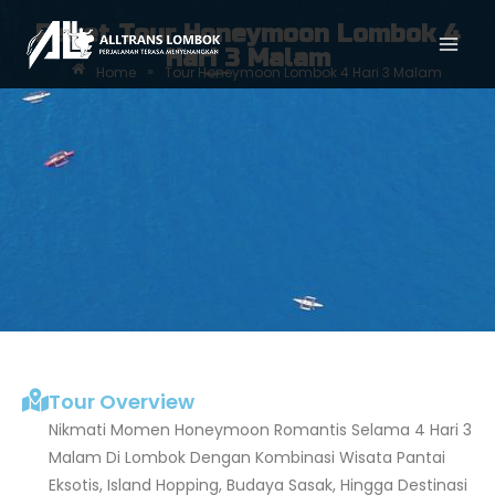
Paket Tour Honeymoon Lombok 4
Hari 3 Malam
»
Home
Tour Honeymoon Lombok 4 Hari 3 Malam
Tour Overview
Nikmati Momen Honeymoon Romantis Selama 4 Hari 3
Malam Di Lombok Dengan Kombinasi Wisata Pantai
Eksotis, Island Hopping, Budaya Sasak, Hingga Destinasi