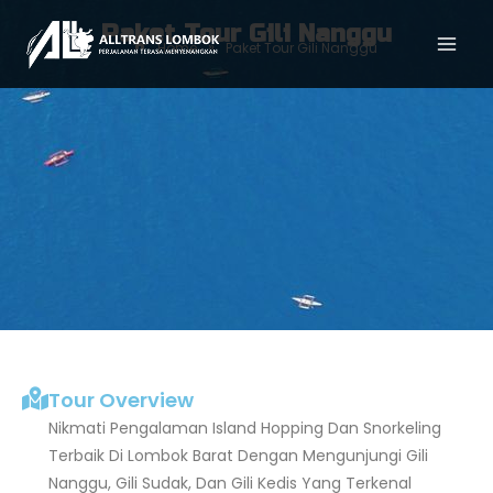
Paket Tour Gili Nanggu
»
Home
Paket Tour Gili Nanggu
Tour Overview
Nikmati Pengalaman Island Hopping Dan Snorkeling
Terbaik Di Lombok Barat Dengan Mengunjungi Gili
Nanggu, Gili Sudak, Dan Gili Kedis Yang Terkenal