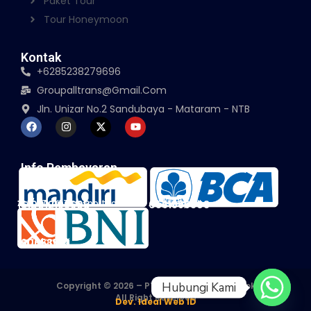
Paket Tour
Tour Honeymoon
Kontak
+6285238279696
Groupalltrans@gmail.com
Jln. Unizar No.2 Sandubaya - Mataram - NTB
Info Pembayaran
An / PT. All Transport Lombok
An / Maryadi
1610012199605
0561899303
An / Maryadi
190653541
Hubungi Kami
Copyright © 2026 – PT. All Transport Lombok
All Right Reserved
Dev. Ideal Web ID